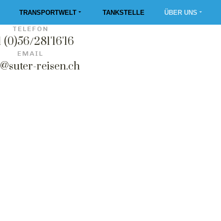
ADRESSE
TRANSPORTWELT
TANKSTELLE
ÜBER UNS
 30, CH-5303 Würenlingen
TELEFON
1 (0)56/281'16'16
EMAIL
o@suter-reisen.ch