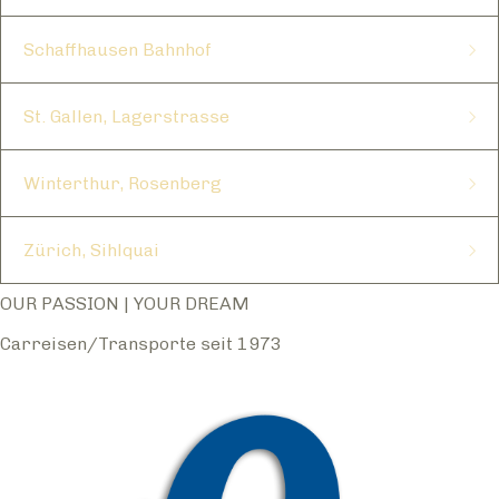
Einstieg Würenlingen Carterminal
Schaffhausen Bahnhof
St. Gallen, Lagerstrasse
Einstieg Bern Schützenmatt
Winterthur, Rosenberg
Zürich, Sihlquai
OUR PASSION | YOUR DREAM
Carreisen/Transporte seit 1973
Einstieg Basel Meret Oppenheimstrasse
Einstieg St. Gallen Lagerstrasse