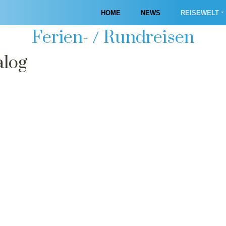
Katalog
HOME
NEWS
REISEWELT
Ferien- / Rundreisen
alog