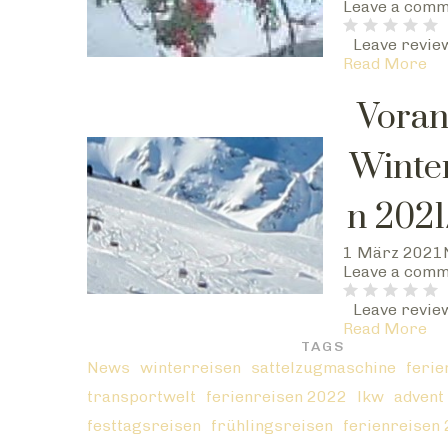
Leave a com
Leave revie
Read More
Voran
Winte
n 202
1 März 2021
Leave a com
Leave revie
Read More
TAGS
News
winterreisen
sattelzugmaschine
ferie
transportwelt
ferienreisen 2022
lkw
advent
festtagsreisen
frühlingsreisen
ferienreisen