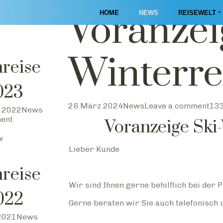
Voranzei
HOME
NEWS
REISEWELT
Winterre
nreise
023
26 März 2024
News
Leave a comment
133
 2022
News
ment
Voranzeige Ski
w
Lieber Kunde
nreise
Wir sind Ihnen gerne behilflich bei der
022
Gerne beraten wir Sie auch telefonisch 
2021
News