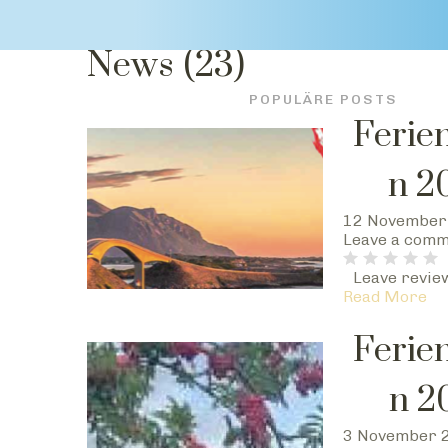
KATEGORIEN
News
(23)
POPULÄRE POSTS
Ferie
n 2
12 November
Leave a com
Leave revie
Read More
Ferie
n 2
3 November 