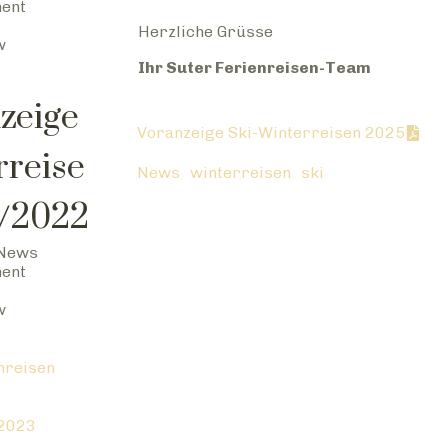
ment
Herzliche Grüsse
w
Ihr Suter Ferienreisen-Team
zeige
Voranzeige Ski-Winterreisen 2025
rreise
News
winterreisen
ski
1/2022
News
ment
w
nreisen
 2023